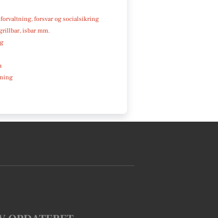
 forvaltning, forsvar og socialsikring
 grillbar, isbar mm.
ng
a
ning