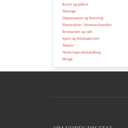
Kunst og galleri
Massage
Organisation og forening
Planteskole / blomsterhandler
Restaurant og café
Sport og fritidsaktivitet
Tømrer
Undervognsbehandling
Øvrige