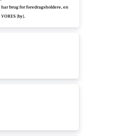
 har brug for foredragsholdere, en
å VORES [
by
]
.