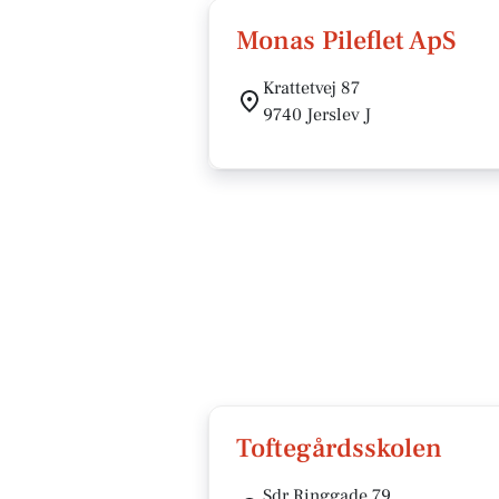
Monas Pileflet ApS
Krattetvej 87
9740 Jerslev J
Toftegårdsskolen
Sdr Ringgade 79