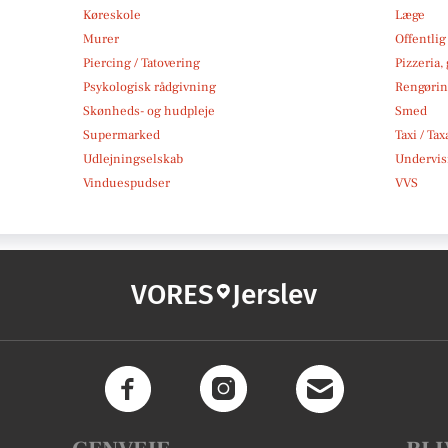
Køreskole
Læge
Murer
Offentlig
Piercing / Tatovering
Pizzeria,
Psykologisk rådgivning
Rengøri
Skønheds- og hudpleje
Smed
Supermarked
Taxi / Tax
Udlejningselskab
Undervis
Vinduespudser
VVS
VORES
Jerslev