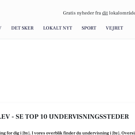
Gratis nyheder fra
dit
lokalområde
V
DET SKER
LOKALT NYT
SPORT
VEJRET
LEV - SE TOP 10 UNDERVISNINGSSTEDER
ing
for dig i [
by
]. I vores overblik finder du undervisning i [
by
].
Oversi