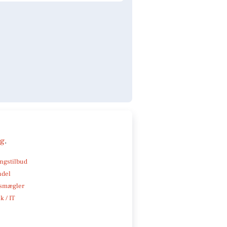
ng
.
ngstilbud
ndel
smægler
k / IT