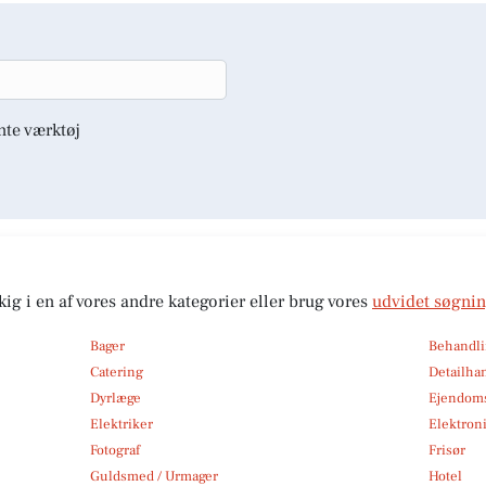
nte værktøj
kig i en af vores andre kategorier eller brug vores
udvidet søgni
Bager
Behandli
Catering
Detailha
Dyrlæge
Ejendom
Elektriker
Elektroni
Fotograf
Frisør
Guldsmed / Urmager
Hotel