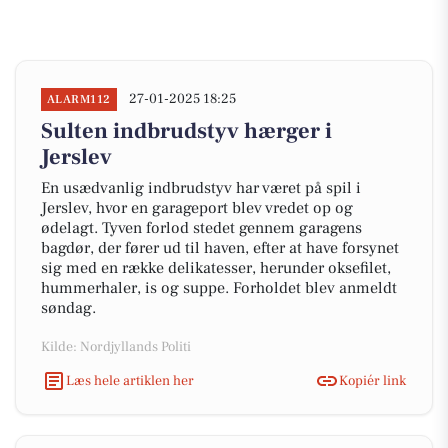
27-01-2025 18:25
ALARM112
Sulten indbrudstyv hærger i
Jerslev
En usædvanlig indbrudstyv har været på spil i
Jerslev, hvor en garageport blev vredet op og
ødelagt. Tyven forlod stedet gennem garagens
bagdør, der fører ud til haven, efter at have forsynet
sig med en række delikatesser, herunder oksefilet,
hummerhaler, is og suppe. Forholdet blev anmeldt
søndag.
Kilde: Nordjyllands Politi
Læs hele artiklen her
Kopiér link