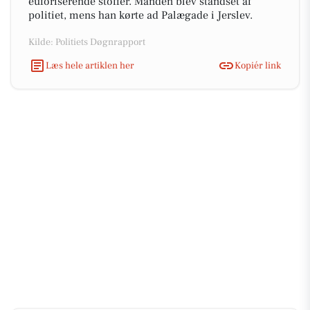
euforiserende stoffer. Manden blev standset af
politiet, mens han kørte ad Palægade i Jerslev.
Kilde: Politiets Døgnrapport
Læs hele artiklen her
Kopiér link