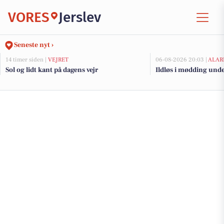
VORES
Jerslev
Seneste nyt ›
14 timer siden |
VEJRET
06-08-2026 20:03 |
ALAR
Sol og lidt kant på dagens vejr
Ildløs i mødding und