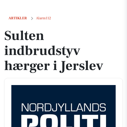
Sulten indbrudstyv hærger i Jerslev
ARTIKLER
Alarm112
Sulten
indbrudstyv
hærger i Jerslev