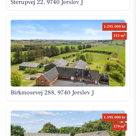
Sterupvej 22, 9740 Jerslev J
1.295.000 kr
2
213 m
Birkmosevej 288, 9740 Jerslev J
1.595.000 kr
2
179 m