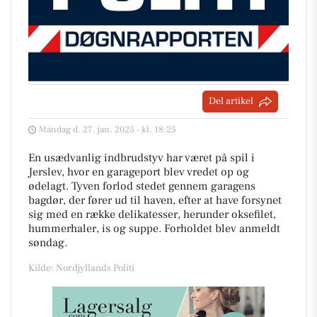
Del artikel
Mandag d. 27. jan. 2025 - kl. 18:25
En usædvanlig indbrudstyv har været på spil i
Jerslev, hvor en garageport blev vredet op og
ødelagt. Tyven forlod stedet gennem garagens
bagdør, der fører ud til haven, efter at have forsynet
sig med en række delikatesser, herunder oksefilet,
hummerhaler, is og suppe. Forholdet blev anmeldt
søndag.
Kilde: Nordjyllands Politi