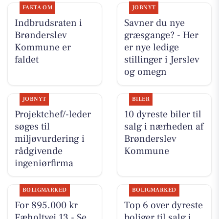
FAKTA OM
JOBNYT
Indbrudsraten i
Savner du nye
Brønderslev
græsgange? - Her
Kommune er
er nye ledige
faldet
stillinger i Jerslev
og omegn
JOBNYT
BILER
Projektchef/-leder
10 dyreste biler til
søges til
salg i nærheden af
miljøvurdering i
Brønderslev
rådgivende
Kommune
ingeniørfirma
BOLIGMARKED
BOLIGMARKED
For 895.000 kr
Top 6 over dyreste
Fæholtvej 13 - Se
boliger til salg i