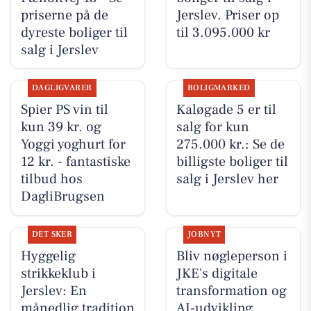
priserne på de
Jerslev. Priser op
dyreste boliger til
til 3.095.000 kr
salg i Jerslev
DAGLIGVARER
BOLIGMARKED
Spier PS vin til
Kaløgade 5 er til
kun 39 kr. og
salg for kun
Yoggi yoghurt for
275.000 kr.: Se de
12 kr. - fantastiske
billigste boliger til
tilbud hos
salg i Jerslev her
DagliBrugsen
DET SKER
JOBNYT
Hyggelig
Bliv nøgleperson i
strikkeklub i
JKE's digitale
Jerslev: En
transformation og
månedlig tradition
AI-udvikling