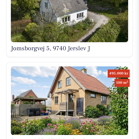
Jomsborgvej 5, 9740 Jerslev J
495.000 kr
2
100 m