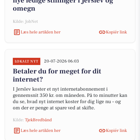
nye ledige stillinger i Jerslev og
omegn
Kilde: JobNet
Læs hele artiklen her
Kopiér link
20-07-2026 06:03
LOKALT NYT
Betaler du for meget for dit
internet?
I Jerslev koster et nyt internetabonnement i
gennemsnit 350 kr. om måneden. På to minutter kan
du se, hvad nyt internet koster for dig lige nu – og
om der er penge at spare ved at skifte.
Kilde:
TjekBredbånd
Læs hele artiklen her
Kopiér link