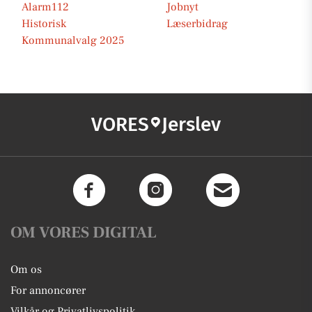
Alarm112
Jobnyt
Historisk
Læserbidrag
Kommunalvalg 2025
VORES
Jerslev
OM VORES DIGITAL
Om os
For annoncører
Vilkår og Privatlivspolitik