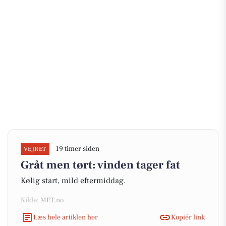
19 timer siden
VEJRET
Gråt men tørt: vinden tager fat
Kølig start, mild eftermiddag.
Kilde: MET.no
Læs hele artiklen her
Kopiér link