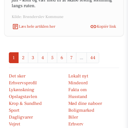
juli – kom og vær med til at skabe festlig stemning
langs ruten.
Kilde: Brønderslev Kommune
Læs hele artiklen her
Kopiér link
1
2
3
4
5
6
7
...
44
Det sker
Lokalt nyt
Erhvervsprofil
Mindeord
Lykønskning
Fakta om
Opslagstavlen
Husstand
Krop & Sundhed
Mød dine naboer
Sport
Boligmarked
Dagligvarer
Biler
Vejret
Erhverv