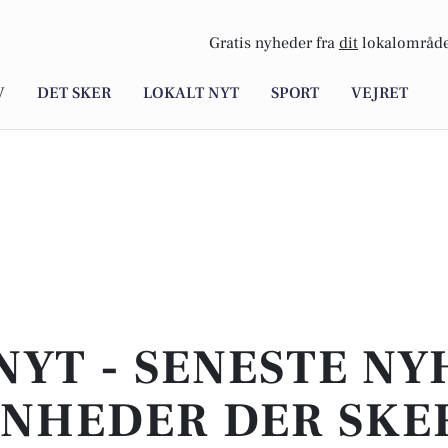
Gratis nyheder fra
dit
lokalområde
V
DET SKER
LOKALT NYT
SPORT
VEJRET
NYT - SENESTE N
NHEDER DER SKER