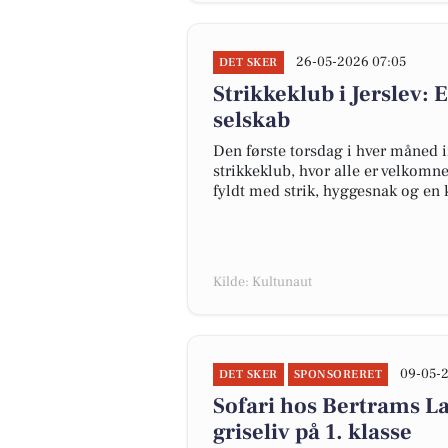
26-05-2026 07:05
DET SKER
Strikkeklub i Jerslev: 
selskab
Den første torsdag i hver måned in
strikkeklub, hvor alle er velkomne
fyldt med strik, hyggesnak og en 
Kilde: Kultunaut
09-05-
DET SKER
SPONSORERET
Sofari hos Bertrams L
griseliv på 1. klasse