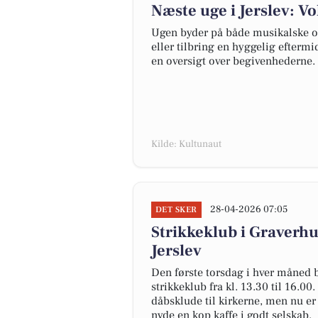
Næste uge i Jerslev: V
Ugen byder på både musikalske og 
eller tilbring en hyggelig efterm
en oversigt over begivenhederne.
Kilde: Kultunaut
28-04-2026 07:05
DET SKER
Strikkeklub i Graverhu
Jerslev
Den første torsdag i hver måned b
strikkeklub fra kl. 13.30 til 16.0
dåbsklude til kirkerne, men nu er
nyde en kop kaffe i godt selskab.