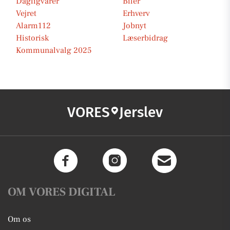
Dagligvarer
Biler
Vejret
Erhverv
Alarm112
Jobnyt
Historisk
Læserbidrag
Kommunalvalg 2025
VORES
Jerslev
OM VORES DIGITAL
Om os