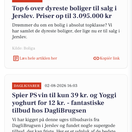
Top 6 over dyreste boliger til salg i
Jerslev. Priser op til 3.095.000 kr
Drømmer du om en bolig i absolut topklasse? Vi
har samlet de dyreste boliger, der lige nu er til salg i
Jerslev.
Kilde: Boliga
Læs hele artiklen her
Kopiér link
02-08-2026 16:03
DAGLIGVARER
Spier PS vin til kun 39 kr. og Yoggi
yoghurt for 12 kr. - fantastiske
tilbud hos DagliBrugsen
Vi har kigget på denne uges tilbudsavis fra
DagliBrugsen i Jerslev og fundet nogle supergode
tilbud, der kan friste. Her er et udpluk af de bedste