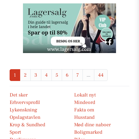
1
2
3
4
5
6
7
...
44
Det sker
Lokalt nyt
Erhvervsprofil
Mindeord
Lykønskning
Fakta om
Opslagstavlen
Husstand
Krop & Sundhed
Mød dine naboer
Sport
Boligmarked