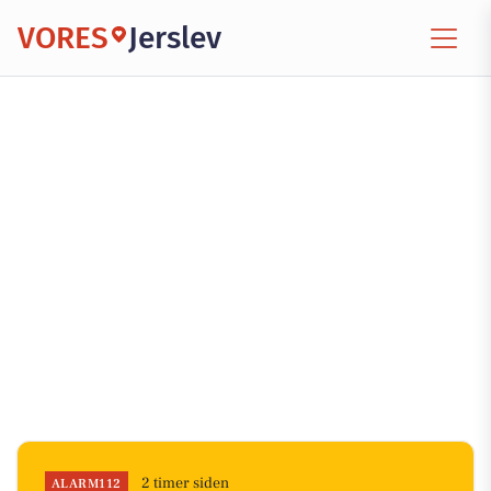
VORES
Jerslev
2 timer siden
ALARM112