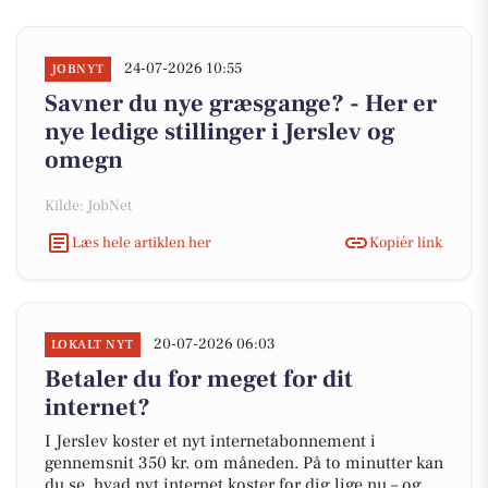
24-07-2026 10:55
JOBNYT
Savner du nye græsgange? - Her er
nye ledige stillinger i Jerslev og
omegn
Kilde: JobNet
Læs hele artiklen her
Kopiér link
20-07-2026 06:03
LOKALT NYT
Betaler du for meget for dit
internet?
I Jerslev koster et nyt internetabonnement i
gennemsnit 350 kr. om måneden. På to minutter kan
du se, hvad nyt internet koster for dig lige nu – og