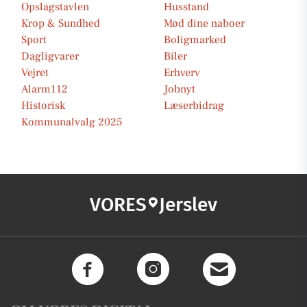
Opslagstavlen
Husstand
Krop & Sundhed
Mød dine naboer
Sport
Boligmarked
Dagligvarer
Biler
Vejret
Erhverv
Alarm112
Jobnyt
Historisk
Læserbidrag
Kommunalvalg 2025
VORES
Jerslev