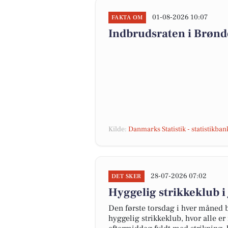
01-08-2026 10:07
FAKTA OM
Indbrudsraten i Brøn
Kilde:
Danmarks Statistik - statistikba
28-07-2026 07:02
DET SKER
Hyggelig strikkeklub i
Den første torsdag i hver måned 
hyggelig strikkeklub, hvor alle er 