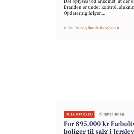
Det oplyses ved ankomst, at der e
Branden er under kontrol, slukni
Opdatering følger....
Kilde:
Nordjyllands Beredskab
19 timer siden
BOLIGMARKED
For 895.000 kr Fæholtv
boliger til salg i Jersle