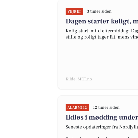
3 timer siden
VEJRET
Dagen starter køligt, m
Kølig start, mild eftermiddag. Da
stille og roligt tager fat, mens v
Kilde: MET.no
12 timer siden
ALARM112
Ildløs i mødding under
Seneste opdateringer fra Nordjyl