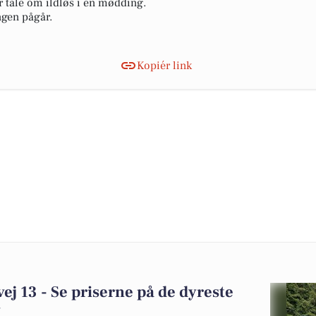
r tale om ildløs i en mødding.
ngen pågår.
Kopiér link
ej 13 - Se priserne på de dyreste
v