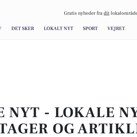
Gratis nyheder fra
dit
lokalområde
V
DET SKER
LOKALT NYT
SPORT
VEJRET
E NYT - LOKALE N
TAGER OG ARTIKL