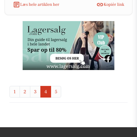
Læs hele artiklen her
Kopiér link
1
2
3
4
5