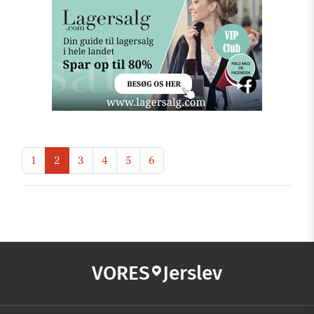
1
2
3
4
5
6
VORES
Jerslev