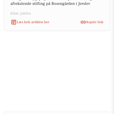
afvekslende stilling på Rosengården i Jerslev
Kilde: JobNet
Læs hele artiklen her
Kopiér link