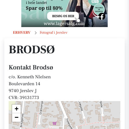
Brodsø
ERHVERV
Fotograf i Jerslev
BRODSØ
Kontakt Brodsø
c/o. Kenneth NIelsen
Boulevarden 14
9740 Jerslev J
CVR: 39131773
+
−