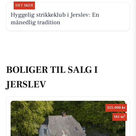
DET SKER
Hyggelig strikkeklub i Jerslev: En
månedlig tradition
BOLIGER TIL SALG I
JERSLEV
325.000 kr
2
161 m