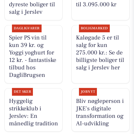
dyreste boliger til
til 3.095.000 kr
salg i Jerslev
DAGLIGVARER
BOLIGMARKED
Spier PS vin til
Kaløgade 5 er til
kun 39 kr. og
salg for kun
Yoggi yoghurt for
275.000 kr.: Se de
12 kr. - fantastiske
billigste boliger til
tilbud hos
salg i Jerslev her
DagliBrugsen
DET SKER
JOBNYT
Hyggelig
Bliv nøgleperson i
strikkeklub i
JKE's digitale
Jerslev: En
transformation og
månedlig tradition
AI-udvikling