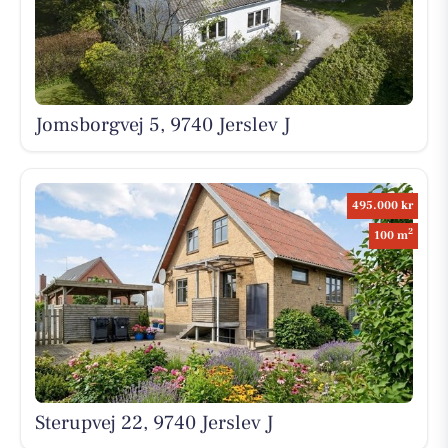
Jomsborgvej 5, 9740 Jerslev J
495.000 kr
2
100 m
Sterupvej 22, 9740 Jerslev J