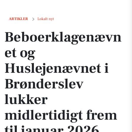
Beboerklagenævnet og Huslejenævnet i Brønderslev lukker midlertidi
ARTIKLER
Lokalt nyt
Beboerklagenævn
et og
Huslejenævnet i
Brønderslev
lukker
midlertidigt frem
til januar 2026