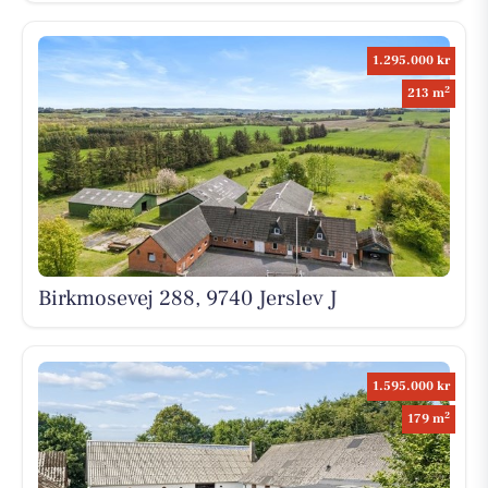
1.295.000 kr
2
213 m
Birkmosevej 288, 9740 Jerslev J
1.595.000 kr
2
179 m