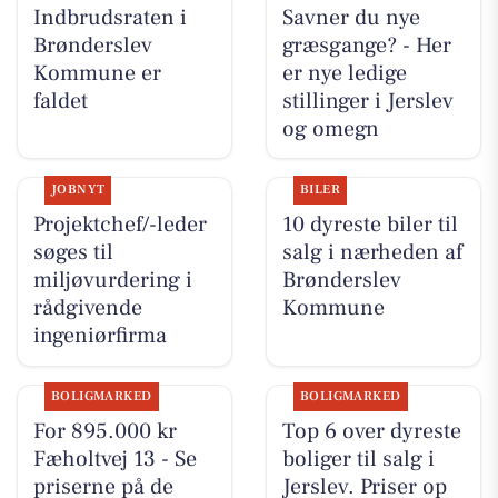
Indbrudsraten i
Savner du nye
Brønderslev
græsgange? - Her
Kommune er
er nye ledige
faldet
stillinger i Jerslev
og omegn
JOBNYT
BILER
Projektchef/-leder
10 dyreste biler til
søges til
salg i nærheden af
miljøvurdering i
Brønderslev
rådgivende
Kommune
ingeniørfirma
BOLIGMARKED
BOLIGMARKED
For 895.000 kr
Top 6 over dyreste
Fæholtvej 13 - Se
boliger til salg i
priserne på de
Jerslev. Priser op