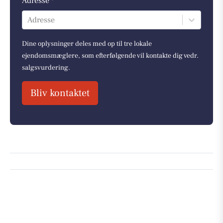
Adresse *
Adresse
Dine oplysninger deles med op til tre lokale
ejendomsmæglere, som efterfølgende vil kontakte dig vedr.
salgsvurdering.
Bliv kontaktet