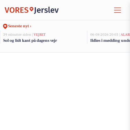
VORES
Jerslev
Seneste nyt ›
39 minutter siden |
VEJRET
06-08-2026 20:03 |
ALAR
Sol og lidt kant på dagens vejr
Ildløs i mødding und